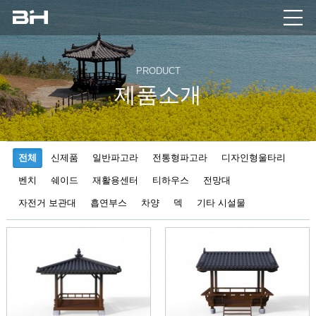
PRODUCT
제품소개
전체
신제품
일반파고라
전통형파고라
디자인형울타리
벤치
쉐이드
재활용센터
티하우스
전망대
자전거 보관대
흡연부스
차양
덱
기타 시설물