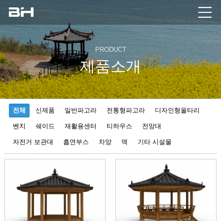
PRODUCT
제품소개
전체
신제품
일반파고라
전통형파고라
디자인형울타리
벤치
쉐이드
재활용센터
티하우스
전망대
자전거 보관대
흡연부스
차양
덱
기타 시설물