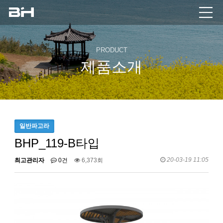
PRODUCT
제품소개
일반파고라
BHP_119-B타입
20-03-19 11:05
최고관리자
0건
6,373회