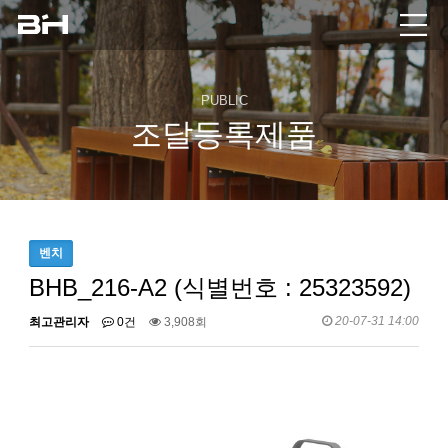
PUBLIC
조달등록제품
벤치
BHB_216-A2 (식별번호 : 25323592)
20-07-31 14:00
최고관리자
0건
3,908회