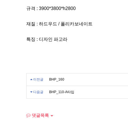
규격 : 3900*3800*h2800
재질 : 하드우드 / 폴리카보네이트
특징 : 디자인 파고라
이전글
BHP_160
다음글
BHP_110-A타입
댓글목록