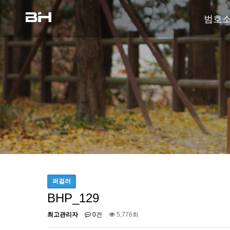
범호
퍼걸러
BHP_129
최고관리자
0건
5,776회